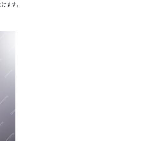
助けます。
？